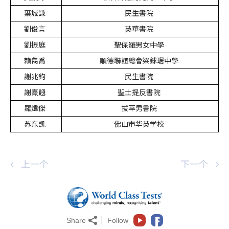
葉城謙
民生書院
劉俊言
英華書院
劉振庭
聖保羅男女中學
賴雋喬
順德聯誼總會梁銶琚中學
謝兆鈞
民生書院
謝熹翹
聖士提反書院
羅煒傑
拔萃男書院
苏东凯
佛山市华英学校
上一个
下一个
Share
Follow