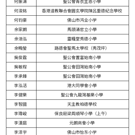
何振濤
聖公會青衣主恩小學
何浚銘
香港道教聯合會圓玄學院陳呂重德紀念學校
何钧豪
佛山市鸿业小学
余家朗
馬頭涌官立小學
余浩泓
靈糧堂秀德小學
余曉瑩
路德會聖馬太學校（秀茂坪）
吳俊霆
聖公會置富始南小學
吳敏程
聖公會田灣始南小學
李承臻
聖公會田灣始南小學
李泓活
港大同學會小學
李健樂
聖公會九龍灣基樂小學
李智國
天主教柏德學校
李瑋峻
保良局梁周順琴小學（上午）
李漢庭
元朗商會小學
李泽宇
佛山市怡东小学