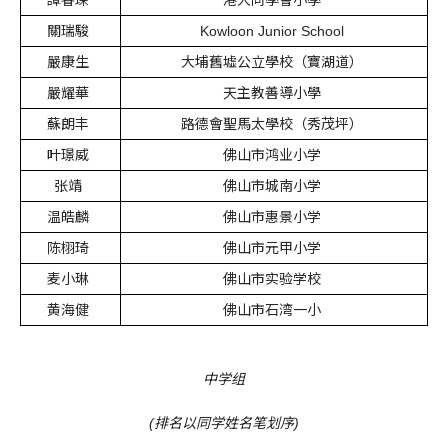
譚睿琛
港大同學會小學
關瑞駿
Kowloon Junior School
嚴康生
大埔舊墟公立學校（寶湖道）
嚴耀華
天主教善導小學
蘇朗丰
路德會聖馬太學校（秀茂坪）
叶璟威
佛山市鸿业小学
张靖
佛山市城南小学
温皓麟
佛山市惠景小学
陈栩琦
佛山市元甲小学
麦小琳
佛山市实验学校
黄海健
佛山市石湾一小
中学组
(排名以同学姓名笔划序)