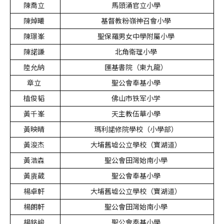
陳喬立
馬頭涌官立小學
陳焯曦
基督教粉嶺神召會小學
陳璟峯
聖保羅男女中學附屬小學
陳諾謙
北角衛理小學
陸允納
匯基書院（東九龍）
章立
聖公會奉基小學
植俊韬
佛山市铁军小学
黃千峯
天主教伍華小學
黃映晴
瑪利諾修院學校（小學部）
黃浚杰
大埔舊墟公立學校（寶湖道）
黃浩森
聖公會田灣始南小學
黃賡葳
聖公會奉基小學
楊卓軒
大埔舊墟公立學校（寶湖道）
楊朗軒
聖公會田灣始南小學
楊銘峻
聖公會奉基小學