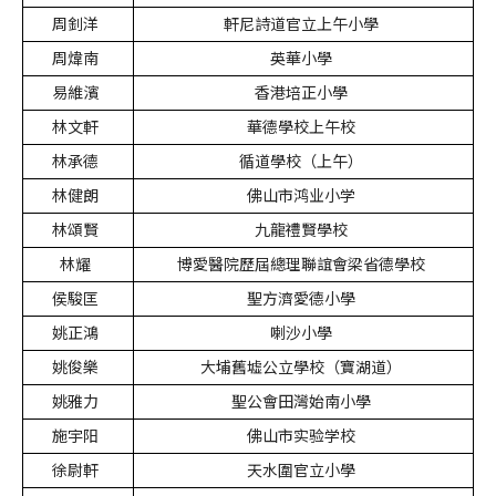
周釗洋
軒尼詩道官立上午小學
周煒南
英華小學
易維濱
香港培正小學
林文軒
華德學校上午校
林承德
循道學校（上午）
林健朗
佛山市鸿业小学
林頌賢
九龍禮賢學校
林耀
博愛醫院歷屆總理聯誼會梁省德學校
侯駿匡
聖方濟愛德小學
姚正鴻
喇沙小學
姚俊樂
大埔舊墟公立學校（寶湖道）
姚雅力
聖公會田灣始南小學
施宇阳
佛山市实验学校
徐尉軒
天水圍官立小學