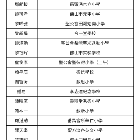
鄧朗拔
馬頭涌官立小學
黎可泽
佛山市元甲小学
黎晞雅
聖公會田灣始南小學
黎新禹
合一堂學校
黎澤勤
聖公會柴灣聖米迦勒小學
黎钰晖
佛山市实验学校
盧俊彥
聖公會聖彼得小學（上午）
賴星辰
德信學校
謝智衡
啟思小學
鍾易
李志達紀念學校
鍾曜庭
靈糧堂秀德小學
韓本一
蘇浙小學
羅湛勛
番禺會所華仁小學
譚天樂
聖方濟各英文小學