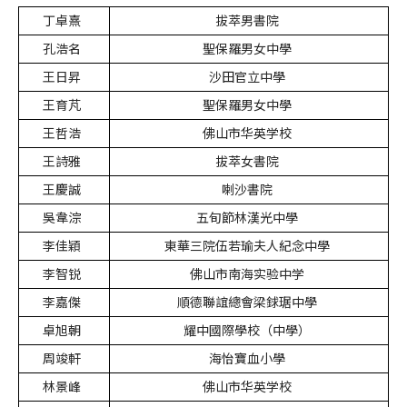
丁卓熹
拔萃男書院
孔浩名
聖保羅男女中學
王日昇
沙田官立中學
王育芃
聖保羅男女中學
王哲浩
佛山市华英学校
王詩雅
拔萃女書院
王慶誠
喇沙書院
吳韋淙
五旬節林漢光中學
李佳穎
東華三院伍若瑜夫人紀念中學
李智锐
佛山市南海实验中学
李嘉傑
順德聯誼總會梁銶琚中學
卓旭朝
耀中國際學校（中學）
周竣軒
海怡寶血小學
林景峰
佛山市华英学校