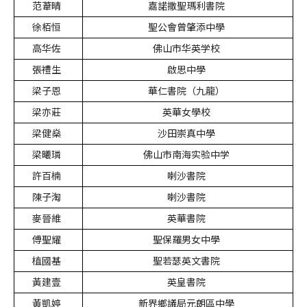
范葦晴
嘉諾撒聖瑪利書院
徐栢恒
聖公會曾肇添中學
高华佐
佛山市华英学校
張禮生
啟思中學
梁子恩
華仁書院（九龍）
梁亦莊
英華女學校
梁健燊
沙田崇真中學
梁曦璘
佛山市南海实验中学
許百楠
喇沙書院
陳子淘
喇沙書院
麥晉維
英華書院
傅聖耀
聖保羅男女中學
植國基
聖若瑟英文書院
黃建壹
英皇書院
黃凱婷
新界鄉議局元朗區中學