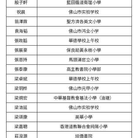
殷子軒
藍田循道衛理小學
祝晨
佛山市实验学校
翁澤霖
聖方濟各英文小學
袁海韬
佛山市鸿业小学
張政韜
華德學校上午校
張展豪
保良局黃永樹小學
張恩持
馬頭涌官立小學
張泰康
高主教書院小學部
梁卓斌
華德學校上午校
梁玥桦
佛山市元甲小学
梁炯宏
中華基督教會基法小學（油塘）
梁浩延
佛山市实验学校
梁頌康
英華小學
梁嘉聰
香港道教聯合會純陽小學
莊浚灝
培僑書院