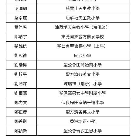
溫澤朗
慈雲山天主教小學
葉卓嵐
油蔴地天主教小學
葉信希
油蔴地天主教小學（海泓道）
鄒晴宇
東莞同鄉會方樹泉學校
翟維信
聖公會聖彼得小學（上午）
劉冠德
喇沙小學
劉浩男
聖公會田灣始南小學
劉梓平
聖方濟各英文小學
劉潤霖
陳瑞祺（喇沙）小學
劉栢濠
聖保羅男女中學附屬小學
鄭力文
保良局田家炳千禧小學
鄭正彥
聖方濟各英文小學
鄭善衡
香港培正小學
鄭穎新
聖公會青衣主恩小學