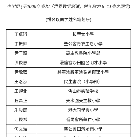
小学组 (于2009年参加「世界数学测试」时年龄为 8–11岁之同学)
(排名以同学姓名笔划序)
丁卓珩
拔萃女小學
丁振輝
聖公會青衣主恩小學
尹子穎
高主教書院小學部
尹俊惠
浸信會沙田圍呂明才小學
尹敬藍
將軍澳將軍澳循道衞理小學
王洛泓
民生書院（小學部）
王煜北
佛山市实验学校
丘昌正
天水圍天主教小學
朱峻民
港大同學會小學
江俊希
番禺會所華仁小學
何文浩
聖公會田灣始南小學