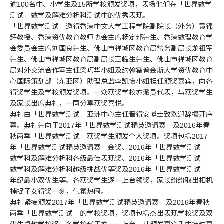
逾100名中、小学生及15所学校颁发奖项，表扬他们在「世界数学
测试」数学及解难分析科测试中的优秀表现。
「世界数学测试」邀得香港中文大学工程学院副院长（外务）黄锦
辉教授、香港资优教育教师协会主席杨定邦先生、香港数理教育学
会委员会主席刘国良先生、佛山市禅城区教育局常务副局长龙祖军
先生、佛山市禅城区教育局副局长王临生先生、佛山市禅城区教育
局对外交流合作室主任梁巧华小姐及约翰霍普金斯大学资优教育中
心国际策划部（东亚区）助理总监李凯怡小姐担任颁奖嘉宾，向各
得奖学生及学校颁发奖项。一众获奖学校亦派员代表，与获奖学生
及家长出席典礼，一同分享获奖喜悦。
典礼由「世界数学测试」亚洲中心主任晋得安博士致欢迎辞揭开序
幕。典礼先向于2017年「世界数学测试精英邀请赛」及2016年春
秋两季「世界数学测试」获奖学生颁发个人奖项。奖项包括2017
年「世界数学测试精英邀请赛」金奖、2016年「世界数学测试」
数学科及解难分析科各级最佳表现奖、2016年「世界数学测试」
数学科及解难分析科越级挑战优等奖及2016年「世界数学测试」
年纪最小双优生等。各获奖学生逐一上台领奖，家长纷纷取出相机
捕捉子女得奖一刻，气氛热闹。
典礼紧接颁发2017年「世界数学测试精英邀请赛」及2016年春秋
两季「世界数学测试」的学校奖项，奖项包括杰出表现学校奖及双