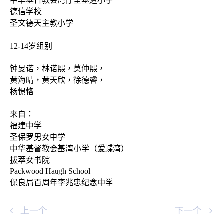
中华基督教会湾仔堂基道小学
德信学校
圣文德天主教小学
12-14岁组别
钟旻诺，林诺熙，莫仲熙，
黄海晴，黄天欣，徐德睿，
杨憬恪
来自：
福建中学
圣保罗男女中学
中华基督教会基湾小学（爱蝶湾）
拔萃女书院
Packwood Haugh School
保良局百周年李兆忠纪念中学
上一个
下一个