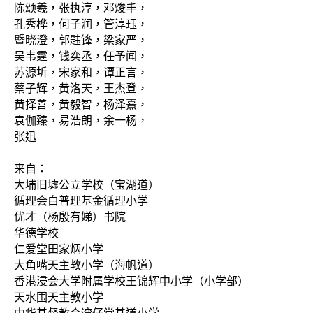
陈颂羲，张执淳，邓焌丰，
孔秀桦，何子润，管淳珏，
暨晓澄，郭韪锋，梁家严，
吴韦霆，钱奕丞，任予闻，
苏源圻，宋家和，谭正言，
蔡子辉，黄洛天，王杰登，
黄择善，黄毅智，杨泽熹，
袁伽臻，易浩朗，余一杨，
张迅
来自：
大埔旧墟公立学校（宝湖道）
循理会白普理基金循理小学
优才（杨殷有娣）书院
华德学校
仁爱堂田家炳小学
大角嘴天主教小学（海帆道）
香港浸会大学附属学校王锦辉中小学（小学部）
天水围天主教小学