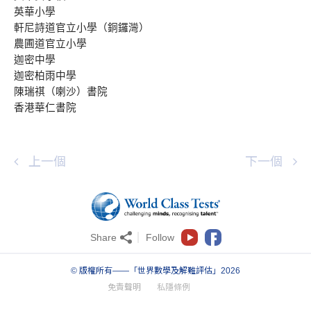
英華小學
軒尼詩道官立小學（銅鑼灣）
農圃道官立小學
迦密中學
迦密柏雨中學
陳瑞祺（喇沙）書院
香港華仁書院
上一個
下一個
Share
Follow
© 版權所有——「世界數學及解難評估」2026
免責聲明
私隱條例