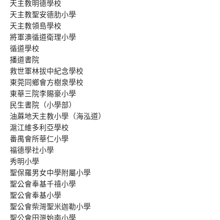
天主教明德學校
天主教聖安德肋小學
天主教領島學校
將軍澳循道衛理小學
循道學校
播道書院
救世軍林拔中紀念學校
東莞同鄉會方樹泉學校
東華三院李賜豪小學
民生書院（小學部）
油蔴地天主教小學（海泓道）
滬江維多利亞學校
番禺會所華仁小學
福德學社小學
秀明小學
聖保羅男女中學附屬小學
聖公會奉基千禧小學
聖公會奉基小學
聖公會柴灣聖米迦勒小學
聖公會田灣始南小學