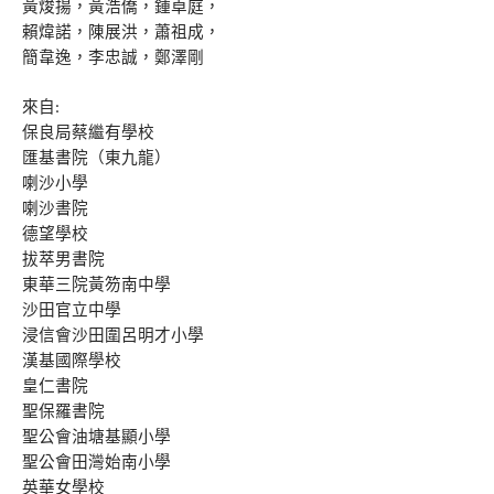
黃焌揚，黃浩僑，鍾卓庭，
賴煒諾，陳展洪，蕭祖成，
簡韋逸，李忠誠，鄭澤剛
來自
:
保良局蔡繼有學校
匯基書院（東九龍）
喇沙小學
喇沙書院
德望學校
拔萃男書院
東華三院黃笏南中學
沙田官立中學
浸信會沙田圍呂明才小學
漢基國際學校
皇仁書院
聖保羅書院
聖公會油塘基顯小學
聖公會田灣始南小學
英華女學校