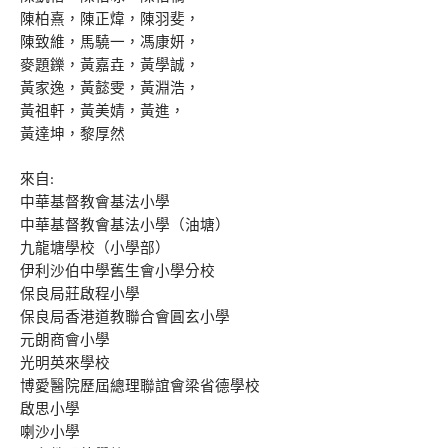
陳柏熹，陳正煒，陳羽斐，
陳致維，馬驍一，馮康妍，
麥題鑠，黃嘉垚，黃學誠，
黃家逸，黃懿雯，黃淵浩，
黃祖軒，黃美婧，黃進，
黃達坤，黎厚然
來自
:
中華基督教會基法小學
中華基督教會基法小學（油塘）
九龍塘學校（小學部）
伊利沙伯中學舊生會小學分校
保良局莊啟程小學
保良局香港道教聯合會圓玄小學
元朗商會小學
光明英來學校
博愛醫院歷屆總理聯誼會梁省德學校
啟思小學
喇沙小學