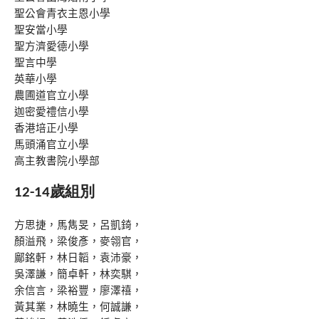
聖公會青衣主恩小學
聖安當小學
聖方濟愛德小學
聖言中學
英華小學
農圃道官立小學
迦密愛禮信小學
香港培正小學
馬頭涌官立小學
高主教書院小學部
12-14歲組別
方思捷，馬雋旻，呂凱錡，
顏溢飛，梁俊彥，麥翎官，
鄺銘軒，林日韜，袁沛豪，
吳澤謙，簡卓軒，林奕騏，
余信言，梁裕豐，廖澤禧，
黃其業，林曉生，何誠謙，