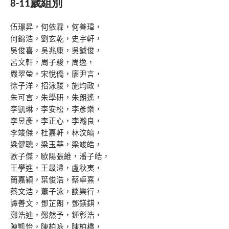
8-11歲組別
伍璟昇，何依霖，何善瑋，
何錦浩，劉玄乾，史宇軒，
吳俊喜，吳兆康，吳鋮俊，
呂文軒，周子駿，周逸，
嚴翠瑩，宋悅僑，廖尹言，
徐子洋，招泳駿，施均政，
朱可言，朱學研，朱朗遙，
李凱琳，李安松，李彥樂，
李昱彥，李正心，李瀚良，
李竣傑，杜嘉軒，林汶皜，
梁健聰，梁玉華，梁竣皓，
歐子傑，歐陽張維，潘子皓，
王學進，王晸澧，盧秋夷，
簡嘉穎，葉俊浩，蔡卓熹，
蔡文浩，蕭子泳，談樂行，
譚善文，鄧芷朗，鄧鎂錤，
鄭浩迪，鄭然予，鍾彰浩，
陳凱怡，陳柏咏，陳柏橋，