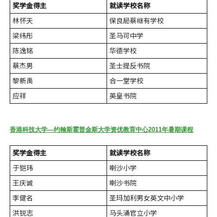
奖学金得主
就读学校名称
林怀天
保良局蔡继有学校
梁纬彤
圣马可中学
陈逸铭
华德学校
蔡杰男
圣士提反书院
黎新禹
合一堂学校
应祥
英皇书院
香港科技大学—约翰斯霍普金斯大学资优教育中心2011年暑期课程
奖学金得主
就读学校名称
于铠玮
喇沙小学
王庆诚
喇沙书院
李健名
圣玛加利男女英文中小学
洪锐志
马头涌官立小学