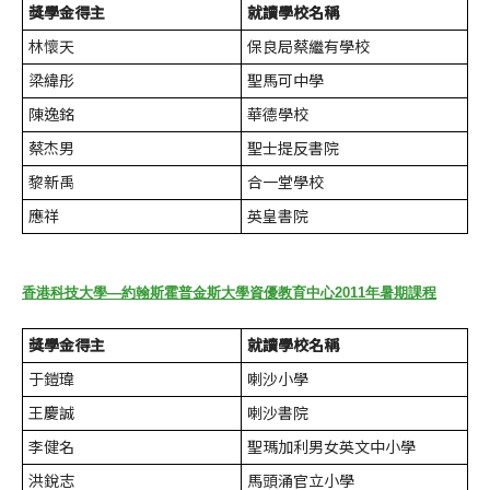
獎學金得主
就讀學校名稱
林懷天
保良局蔡繼有學校
梁緯彤
聖馬可中學
陳逸銘
華德學校
蔡杰男
聖士提反書院
黎新禹
合一堂學校
應祥
英皇書院
香港科技大學—約翰斯霍普金斯大學資優教育中心2011年暑期課程
獎學金得主
就讀學校名稱
于鎧瑋
喇沙小學
王慶誠
喇沙書院
李健名
聖瑪加利男女英文中小學
洪銳志
馬頭涌官立小學