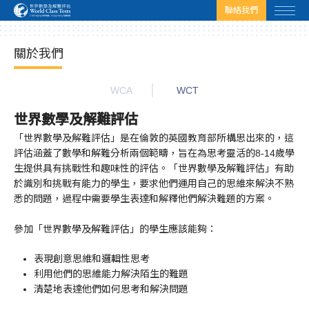
html.headscript
html.afterbodyscript
聯絡我們
關於我們
WCA
WCT
世界數學及解難評估
「世界數學及解難評估」是在倫敦的英國教育部所構思出來的，這
評估涵蓋了數學和解難分析兩個範疇，旨在為思考靈活的
8-14
歲學
生提供具有挑戰性和趣味性的評估。「世界數學及解難評估」有助
於識別和挑戰有能力的學生，要求他們運用自己的思維來解決不熟
悉的問題，過程中需要學生表達和解釋他們解決難題的方案。
參
加「世界數學及解難評估」的學生應該能夠：
表現創意思維和邏輯性思考
利用他們的思維能力解決陌生的難題
清楚地表達他們如何思考和解決問題