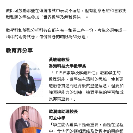
教師可鼓勵那些在傳統考試中表現不理想，但有創意思維和喜歡挑
戰難題的學生參加「世界數學及解難評估」。
數學科和解難分析科各自都有卷一和卷二各一份，考生必須完成一
科中的兩份試卷，
每份試卷的時限為60
分鐘
。
教育界分享
黃敏瑜教授
香港科技大學數學系
「『世界數學及解難評估』激發學生的
數理潛能，讓學生有清晰的思維，使其更
能融會貫通問題背後的整體理念，但要加
強表達能力的訓練，這對學生的學習和成
長非常重要。」
歐潤南助理校長
可立中學
「學生能否獲獎不是最重要，而是在過程
中，令他們的邏輯思維及對數字的興趣都