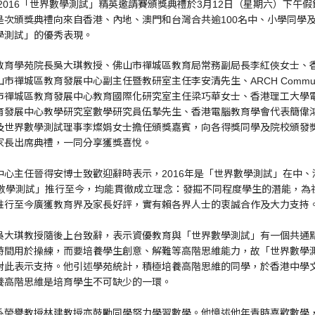
」2016「世界數學測試」精英邀請賽頒獎典禮於3月12日（星期六）下午
次頒獎典禮向來自香港、內地、澳門和台灣合共逾100名中、小學同學及
學測試」的優秀表現。
教育學苑院長吳大琪教授、佛山市禪城區教育局常務副局長李紅俠女士、
禪城區教育發展中心副主任暨教研室主任李安清先生、ARCH Community
市禪城區教育發展中心教育國際化研究室主任梁巧華女士、香港理工大學
育發展中心教學研究室數學研究員伍摯先生、香港電腦教育學會代表簡偉
及世界數學測試理事李燦娟女士擔任頒獎嘉賓，向各得獎同學及院校頒發
家長出席典禮，一同分享獲獎喜悅。
中心主任晉得安博士致歡迎辭時表示，2016年是「世界數學測試」在中、
界數學測試」推行至今，均能貫徹成立理念：發掘不同程度學生的潛能，為
推行至今廣獲教育界及家長好評，實有賴各界人士的衷誠合作及大力支持
吳大琪教授隨後上台致辭，表示資優教育與「世界數學測試」有一個共通
時間用於操練，而要培養學生創意、解難等高階思維能力，故「世界數學
對此表示支持。他引述學苑統計，積極培養高階思維的同學，於香港中學
養高階思維是培育學生不可缺少的一環。
系榮譽教授林建教授亦鼓勵同學努力學習數學。他憶述他年青時喜歡數學