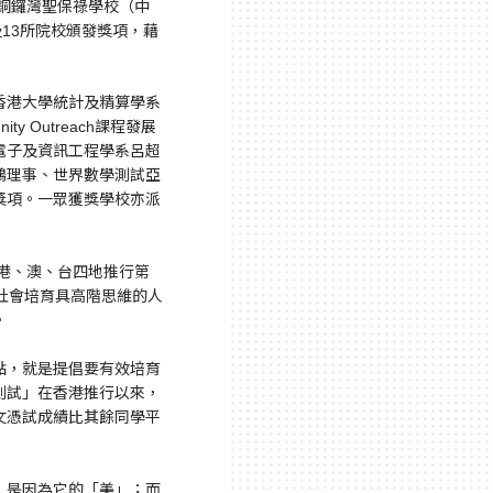
假銅鑼灣聖保祿學校（中
13所院校頒發獎項，藉
香港大學統計及精算學系
 Outreach課程發展
電子及資訊工程學系呂超
鴻理事、世界數學測試亞
獎項。一眾獲獎學校亦派
港、澳、台四地推行第
社會培育具高階思維的人
。
點，就是提倡要有效培育
測試」在香港推行以來，
文憑試成績比其餘同學平
，是因為它的「美」；而