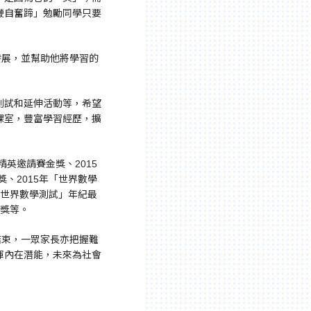
鞭自奮蹄」勉勵同學只要
全人發展，並幫助他將學習的
測試和延伸活動等，希望
課室，豐富學習經歷，擴
英邀請賽金獎、2015
、2015年「世界數學
「世界數學測試」年紀最
校獎等。
結束，一眾家長亦把握難
揮內在潛能，未來為社會