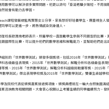
應用數學可以解決很多實際問題。他更以詩句「垂涎老驥夕陽短，不用揚
自然就會有動力去學習。
ty Outreach課程發展總監馬賢慧女士分享，家長想好好培養學生，應重視
望同學可以更進一步，將熱情感染到身邊人。
助理校長歐潤南老師表示，所屬學校一直鼓勵學生參與不同類型的比賽、
這類國際性比賽，可以提升他們的數學思維和解難能力，並幫助他們走出
組別的「世界數學測試」頒發多個獎項，包括2016年「世界數學測試」精
科各級最佳表現獎、2015年「世界數學測試」解難分析科各級最佳表現獎
等獎、2015年「世界數學測試」解難分析科越級挑戰優等獎、2015年
世界數學測試」傑出表現學校獎及2015年「世界數學測試」雙優生卓越學
位同學及院校代表從頒獎嘉賓接過獎項後，頒獎典禮就在一輪大合照後圓滿
嘉賓咨詢教育相關問題。大會衷心祝願以上考獲佳績的同學繼續努力，發