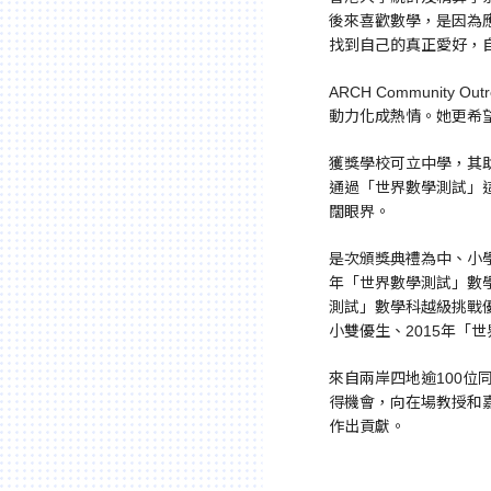
後來喜歡數學，是因為
找到自己的真正愛好，
ARCH Communi
動力化成熱情。她更希
獲獎學校可立中學，其
通過「世界數學測試」
闊眼界。
是次頒獎典禮為中、小學
年「世界數學測試」數學
測試」數學科越級挑戰優
小雙優生、2015年「
來自兩岸四地逾100
得機會，向在場教授和
作出貢獻。