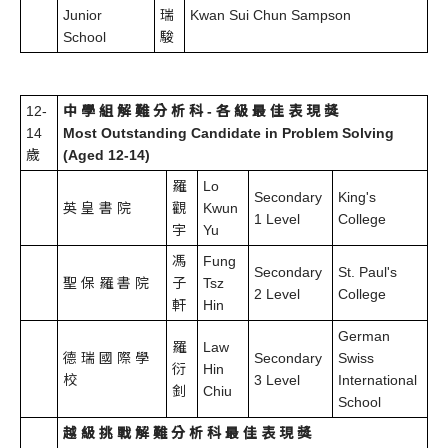
Junior
瑞
Kwan Sui Chun Sampson
School
駿
12-
中 學 組 解 難 分 析 科 - 各 級 最 佳 表 現 獎
14
Most Outstanding Candidate in Problem Solving
歲
(Aged 12-14)
羅
Lo
Secondary
King's
英 皇 書 院
觀
Kwun
1 Level
College
宇
Yu
馮
Fung
Secondary
St. Paul's
聖 保 羅 書 院
子
Tsz
2 Level
College
軒
Hin
German
羅
Law
德 瑞 國 際 學
Secondary
Swiss
衍
Hin
校
3 Level
International
釗
Chiu
School
越 級 挑 戰 解 難 分 析 科 最 佳 表 現 獎