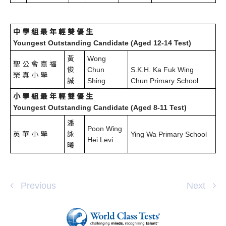
中 學 組 最 年 輕 雙 優 生
Youngest Outstanding Candidate (Aged 12-14 Test)
黃
Wong
聖 公 會 嘉 福
俊
Chun
S.K.H. Ka Fuk Wing
榮 真 小 學
誠
Shing
Chun Primary School
小 學 組 最 年 輕 雙 優 生
Youngest Outstanding Candidate (Aged 8-11 Test)
潘
Poon Wing
英 華 小 學
詠
Ying Wa Primary School
Hei Levi
曦
Previous
Next