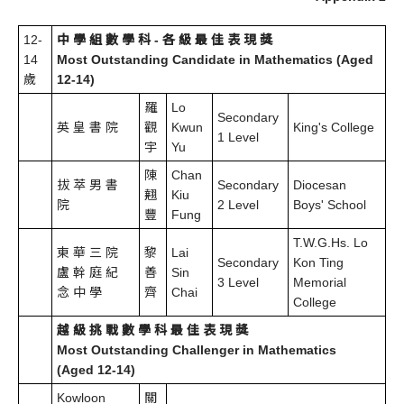
12-
中 學 組 數 學 科 - 各 級 最 佳 表 現 獎
14
Most Outstanding Candidate in Mathematics (Aged
歲
12-14)
羅
Lo
Secondary
英 皇 書 院
觀
Kwun
King's College
1 Level
宇
Yu
陳
Chan
拔 萃 男 書
Secondary
Diocesan
翹
Kiu
院
2 Level
Boys' School
豐
Fung
T.W.G.Hs. Lo
東 華 三 院
黎
Lai
Secondary
Kon Ting
盧 幹 庭 紀
善
Sin
3 Level
Memorial
念 中 學
齊
Chai
College
越 級 挑 戰 數 學 科 最 佳 表 現 獎
Most Outstanding Challenger in Mathematics
(Aged 12-14)
Kowloon
關