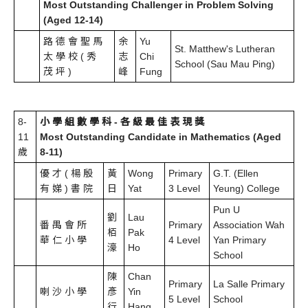
Most Outstanding Challenger in Problem Solving
(Aged 12-14)
路 德 會 聖 馬
余
Yu
St. Matthew's Lutheran
太 學 校 ( 秀
志
Chi
School (Sau Mau Ping)
茂 坪 )
峰
Fung
8-
小 學 組 數 學 科 - 各 級 最 佳 表 現 獎
11
Most Outstanding Candidate in Mathematics (Aged
歲
8-11)
優 才 ( 楊 殷
黃
Wong
Primary
G.T. (Ellen
有 娣 ) 書 院
日
Yat
3 Level
Yeung) College
Pun U
劉
Lau
番 禺 會 所
Primary
Association Wah
栢
Pak
華 仁 小 學
4 Level
Yan Primary
濠
Ho
School
陳
Chan
Primary
La Salle Primary
喇 沙 小 學
彥
Yin
5 Level
School
行
Hang