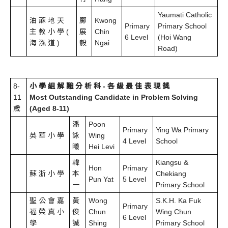
Yaumati Catholic
油 蔴 地 天
鄺
Kwong
Primary
Primary School
主 教 小 學 (
展
Chin
6 Level
(Hoi Wang
海 泓 道 )
毅
Ngai
Road)
8-
小 學 組 解 難 分 析 科 - 各 級 最 佳 表 現 獎
11
Most Outstanding Candidate in Problem Solving
歲
(Aged 8-11)
潘
Poon
Primary
Ying Wa Primary
英 華 小 學
詠
Wing
4 Level
School
曦
Hei Levi
韓
Kiangsu &
Hon
Primary
蘇 浙 小 學
本
Chekiang
Pun Yat
5 Level
一
Primary School
聖 公 會 嘉
黃
Wong
S.K.H. Ka Fuk
Primary
福 榮 真 小
俊
Chun
Wing Chun
6 Level
學
誠
Shing
Primary School